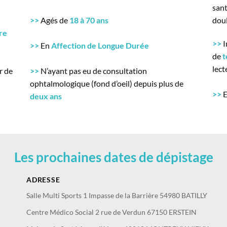
san
>>
Agés de
18 à 70 ans
dou
re
>>
I
>>
En
Affection de Longue Durée
de
t
lect
r de
>>
N’ayant pas eu de consultation
ophtalmologique (fond d’oeil) depuis plus de
>>
E
deux ans
Les prochaines dates de dépistage
ADRESSE
Salle Multi Sports 1 Impasse de la Barrière 54980 BATILLY
Centre Médico Social 2 rue de Verdun 67150 ERSTEIN