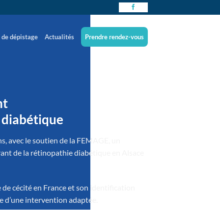
 de dépistage
Actualités
Prendre rendez-vous
nt
e diabétique
, avec le soutien de la FEMAGE, un
ant de la rétinopathie diabétique en Alsace
 de cécité en France et son identification
e d’une intervention adaptée.