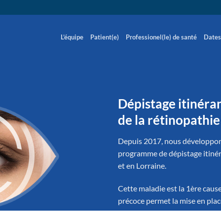
L’équipe
Patient(e)
Professionel(le) de santé
Dates
Dépistage itinéra
de la rétinopathi
Depuis 2017, nous développons
programme de dépistage itinér
et en Lorraine.
Cette maladie est la 1ère cause
précoce permet la mise en plac