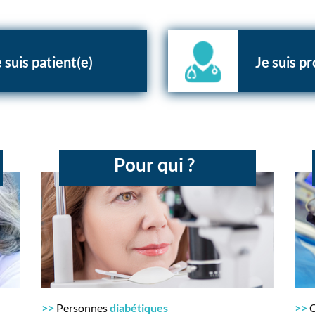
 suis patient(e)
Je suis pr
Pour qui ?
>>
Personnes
diabétiques
>>
C