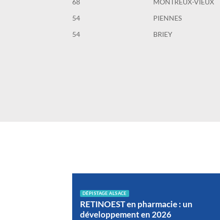
68
MONTREUX-VIEUX
54
PIENNES
54
BRIEY
DÉPISTAGE ALSACE
hie
RETINOEST en pharmacie : un
développement en 2026