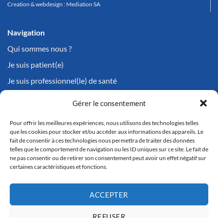
Creation & webdesign :
Mediation SA
Navigation
Qui sommes nous ?
Je suis patient(e)
Je suis professionnel(le) de santé
Dates de dépistage
Gérer le consentement
Prendre rendez-vous
Pour offrir les meilleures expériences, nous utilisons des technologies telles
Télécharger l'ordonnance
que les cookies pour stocker et/ou accéder aux informations des appareils. Le
fait de consentir à ces technologies nous permettra de traiter des données
telles que le comportement de navigation ou les ID uniques sur ce site. Le fait de
ne pas consentir ou de retirer son consentement peut avoir un effet négatif sur
Vous avez des questions ?
certaines caractéristiques et fonctions.
Nous contacter
ACCEPTER
REFUSER